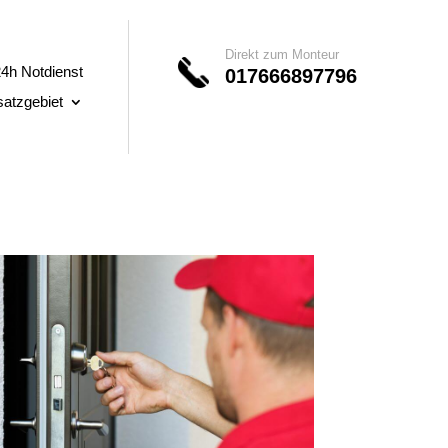
Direkt zum Monteur
4h Notdienst
017666897796
satzgebiet